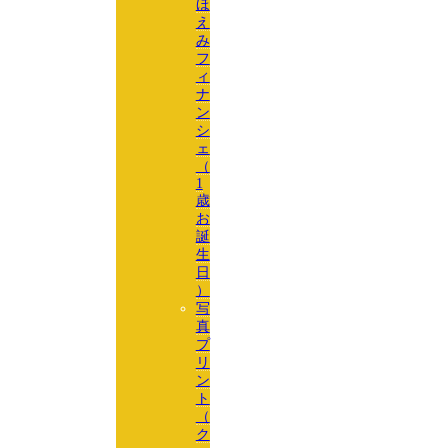
ほ
え
み
フ
ィ
ナ
ン
シ
ェ
（
1
歳
お
誕
生
日
）
写
真
プ
リ
ン
ト
（
ク