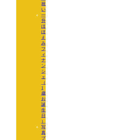
祝
い
一
升
ほ
ほ
え
み
フ
ィ
ナ
ン
シ
ェ
（
1
歳
お
誕
生
日
）
写
真
プ