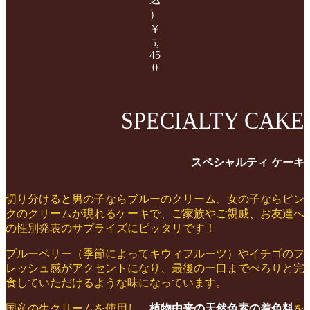
）
￥
5,
45
0
SPECIALTY CAKE
スペシャルティ ケーキ
切り分けると男の子ならブルーのクリーム、女の子ならピン
クのクリームが現れるケーキで、ご家族やご親戚、お友達へ
の性別発表のサプライズにピッタリです！
ブルーベリー（季節によってキウィフルーツ）やイチゴのフ
レッシュ感がアクセントになり、最後の一口までぺろりと完
食していただけるような味になっています。
国産の生クリームを使用し、
植物由来の天然色素の着色料
を