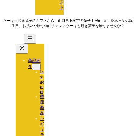
フ
ト
ケーキ・焼き菓子のギフトなら、山口県下関市の菓子工房na.nan。記念日やお誕
生日、お祝いや贈り物にナナンのケーキと焼き菓子を贈りませんか？
商品紹
介
In
st
ag
ra
m
季
節
商
品
レ
ギ
ュ
ラ