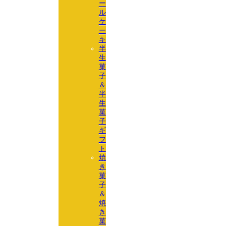
ー
ル
ケ
ー
キ
半
生
菓
子
＆
半
生
菓
子
ギ
フ
ト
焼
き
菓
子
＆
焼
き
菓