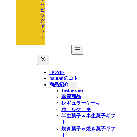
ッ
ピ
ン
グ
ギ
フ
ト
HOME
na.nanのコト
商品紹介
Instagram
季節商品
レギュラーケーキ
ホールケーキ
半生菓子＆半生菓子ギフ
ト
焼き菓子＆焼き菓子ギフ
ト