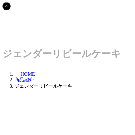
this
Click
×
fixed
to
display
hide
element
this
fixed
display
element
ジェンダーリビールケーキ
HOME
商品紹介
ジェンダーリビールケーキ