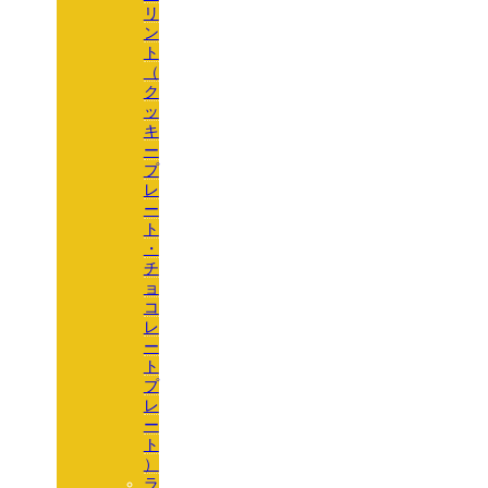
リ
ン
ト
（
ク
ッ
キ
ー
プ
レ
ー
ト
・
チ
ョ
コ
レ
ー
ト
プ
レ
ー
ト
）
ラ