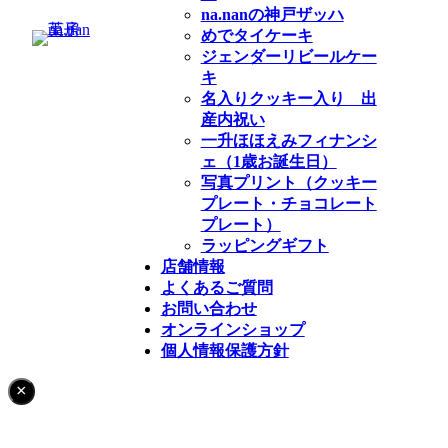
na.nanの神戸ザッハ
めでタイケーキ
ジェンダーリビールケー
キ
名入りクッキー入り 出
産内祝い
一升ほほえみフィナンシ
ェ（1歳お誕生日）
写真プリント（クッキー
プレート・チョコレート
プレート）
ラッピングギフト
店舗情報
よくあるご質問
お問い合わせ
オンラインショップ
個人情報保護方針
Click
×
to
hide