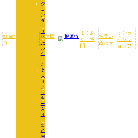
ジ
ェ
ン
ダ
ー
リ
よくあ
オンラ
na.nanの
店舗情
お問い
ビ
るご質
インシ
コト
報
合わせ
ー
問
ョップ
ル
ケ
ー
キ
名
入
り
ク
ッ
キ
ー
入
り
出
産
内