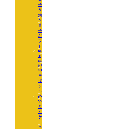
子
＆
焼
き
菓
子
ギ
フ
ト
na
.n
an
の
神
戸
ザ
ッ
ハ
め
で
タ
イ
ケ
ー
キ