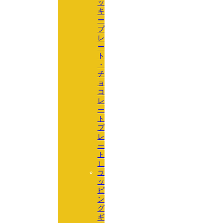
ッ
キ
ー
プ
レ
ー
ト
・
チ
ョ
コ
レ
ー
ト
プ
レ
ー
ト
）
ラ
ッ
ピ
ン
グ
ギ