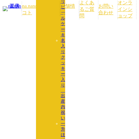
リ
よくあ
オンラ
na.nanの
店舗情
お問い
ビ
るご質
インシ
コト
報
合わせ
ー
問
ョップ
ル
ケ
ー
キ
名
入
り
ク
ッ
キ
ー
入
り
出
産
内
祝
い
一
升
ほ