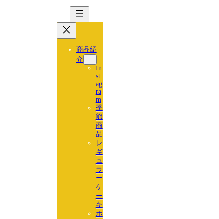
コ
ナ
ン
ビ
テ
ゲ
ン
ー
ツ
シ
商品紹
へ
ョ
介
In
ス
ン
st
キ
に
ag
ッ
移
ra
m
プ
動
季
節
商
品
レ
ギ
ュ
ラ
ー
ケ
ー
キ
ホ