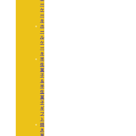
ー
ケ
ー
キ
ホ
ー
ル
ケ
ー
キ
半
生
菓
子
＆
半
生
菓
子
ギ
フ
ト
焼
き
菓