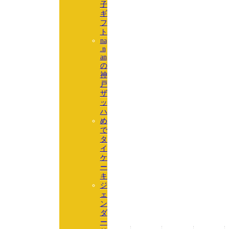
子
ギ
フ
ト
na
.n
an
の
神
戸
ザ
ッ
ハ
め
で
タ
イ
ケ
ー
キ
ジ
ェ
ン
ダ
ー